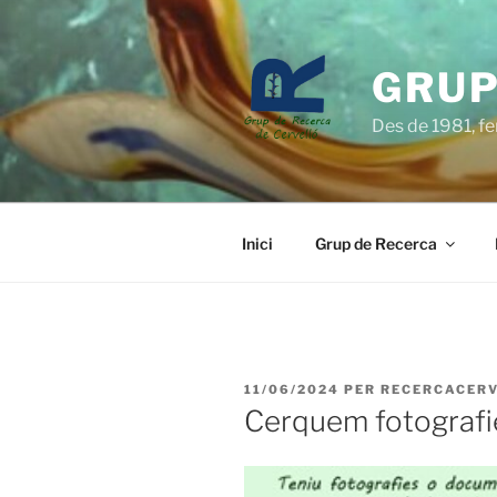
Vés
al
contingut
GRUP
Des de 1981, fen
Inici
Grup de Recerca
PUBLICAT
11/06/2024
PER
RECERCACER
A
Cerquem fotografi