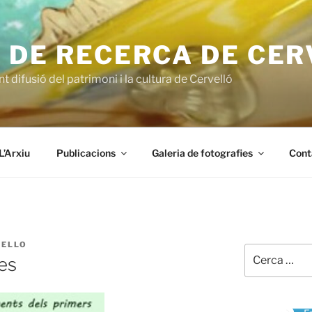
 DE RECERCA DE CE
t difusió del patrimoni i la cultura de Cervelló
L’Arxiu
Publicacions
Galeria de fotografies
Cont
VELLO
Cerca:
es