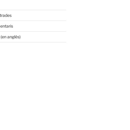
ntrades
entaris
(en anglès)