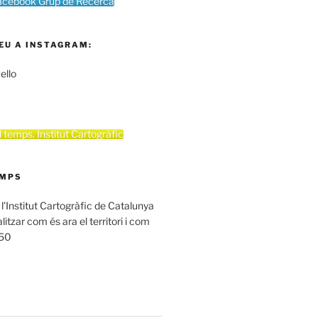
acebook Grup de Recerca
EU A INSTAGRAM:
ello
el temps. Institut Cartogràfic
EMPS
 l’Institut Cartogràfic de Catalunya
itzar com és ara el territori i com
950