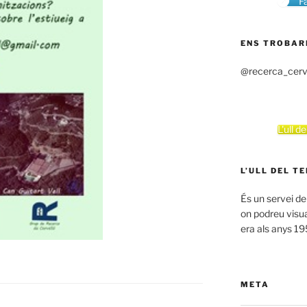
F
ENS TROBAR
@recerca_cerv
L'ull d
L’ULL DEL T
És un servei de
on podreu visual
era als anys 1
META