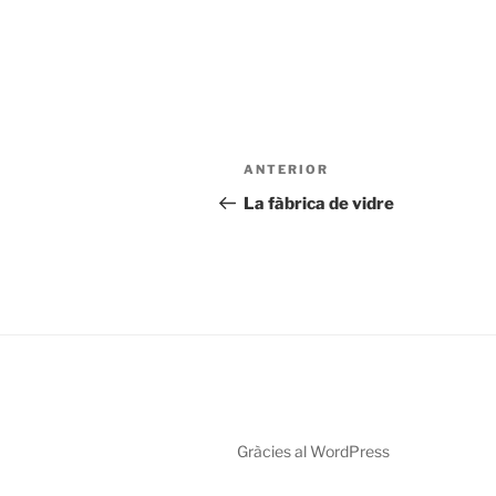
Navegació
Entrada
ANTERIOR
d'entrades
anterior
La fàbrica de vidre
Gràcies al WordPress