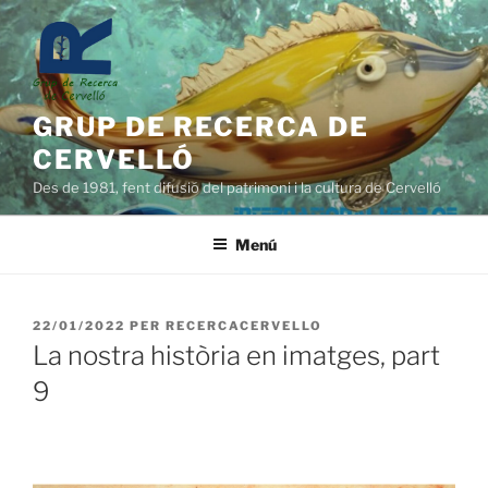
Vés
al
contingut
GRUP DE RECERCA DE
CERVELLÓ
Des de 1981, fent difusió del patrimoni i la cultura de Cervelló
Menú
PUBLICAT
22/01/2022
PER
RECERCACERVELLO
A
La nostra història en imatges, part
9