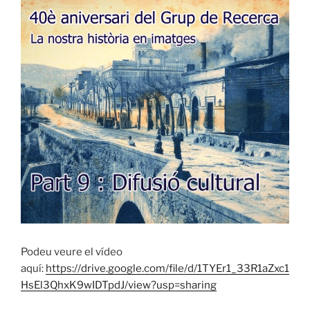
Podeu veure el vídeo
aquí:
https://drive.google.com/file/d/1TYEr1_33R1aZxc1
HsEl3QhxK9wIDTpdJ/view?usp=sharing