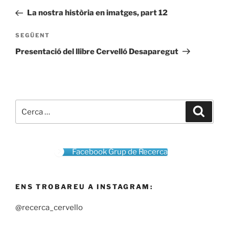
d'entrades
anterior
La nostra història en imatges, part 12
Entrada
SEGÜENT
següent
Presentació del llibre Cervelló Desaparegut
Cerca:
Cerca
Facebook Grup de Recerca
ENS TROBAREU A INSTAGRAM:
@recerca_cervello