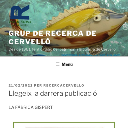
Vés
al
contingut
GRUP DE RECERCA DE
CERVELLÓ
Des de 1981, fent difusió del patrimoni i la cultura de Cervelló
Menú
PUBLICAT
21/02/2022
PER
RECERCACERVELLO
A
Llegeix la darrera publicació
LA FÀBRICA GISPERT