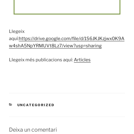
Llegeix
aquí:
https://drive.google.com/file/d/1S6JKJKzjwx0K9A
w4shA5NpYRMUVt8Lz7/view?usp=sharing
Llegeix més publicacions aquí:
Articles
CATEGORIES
UNCATEGORIZED
Deixa un comentari