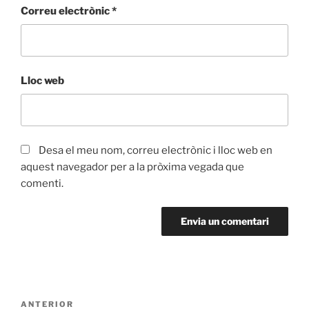
Correu electrònic
*
Lloc web
Desa el meu nom, correu electrònic i lloc web en
aquest navegador per a la pròxima vegada que
comenti.
Navegació
Entrada
ANTERIOR