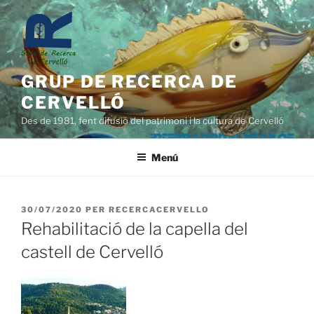
Vés
al
contingut
GRUP DE RECERCA DE
CERVELLÓ
Des de 1981, fent difusió del patrimoni i la cultura de Cervelló
Menú
PUBLICAT
30/07/2020
PER
RECERCACERVELLO
A
Rehabilitació de la capella del
castell de Cervelló