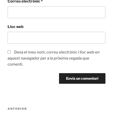
Correu electrònic
*
Lloc web
Desa el meu nom, correu electrònic i lloc web en
aquest navegador per a la pròxima vegada que
comenti.
Navegació
Entrada
ANTERIOR
d'entrades