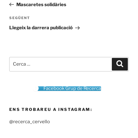
anterior
Mascaretes solidàries
Entrada
SEGÜENT
següent
Llegeix la darrera publicació
Cerca:
Cerca
Facebook Grup de Recerca
ENS TROBAREU A INSTAGRAM:
@recerca_cervello