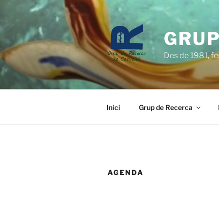
Vés
al
contingut
GRUP
Des de 1981, fen
Inici
Grup de Recerca
AGENDA