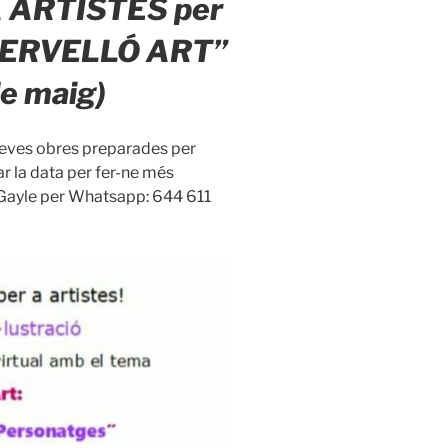
 ARTISTES per
 “CERVELLÓ ART”
de maig)
 seves obres preparades per
r la data per fer-ne més
 Gayle per Whatsapp: 644 611