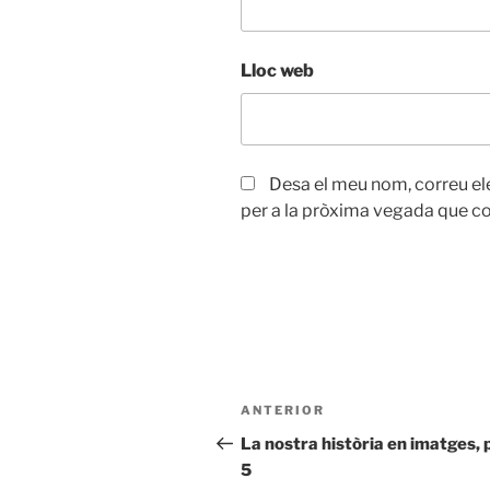
Lloc web
Desa el meu nom, correu el
per a la pròxima vegada que c
Navegació
Entrada
ANTERIOR
d'entrades
anterior
La nostra història en imatges, 
5