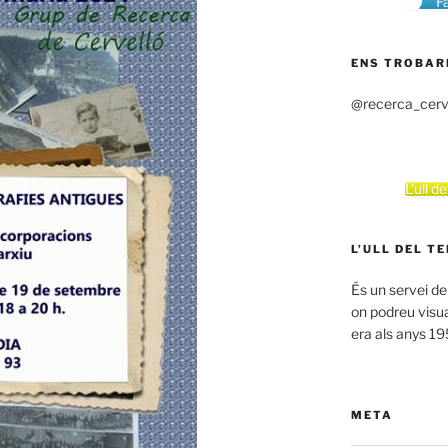
F
ENS TROBAR
@recerca_cerv
L'ull d
L’ULL DEL T
És un servei de
on podreu visual
era als anys 1
META