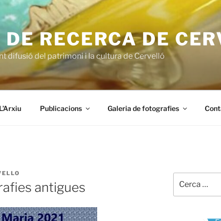
 DE RECERCA DE CE
t difusió del patrimoni i la cultura de Cervelló
L’Arxiu
Publicacions
Galeria de fotografies
Cont
VELLO
Cerca:
rafies antigues