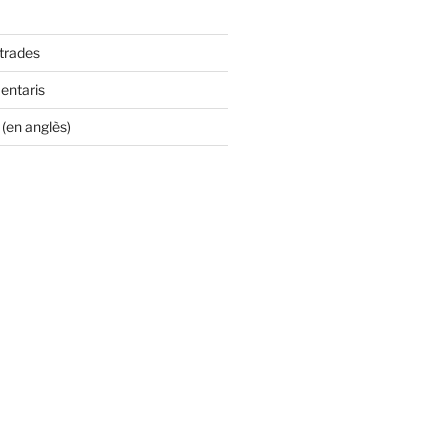
ntrades
entaris
(en anglès)