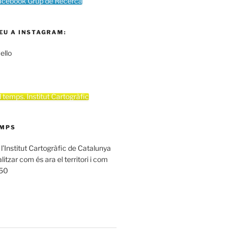
acebook Grup de Recerca
EU A INSTAGRAM:
ello
el temps. Institut Cartogràfic
EMPS
 l’Institut Cartogràfic de Catalunya
itzar com és ara el territori i com
950