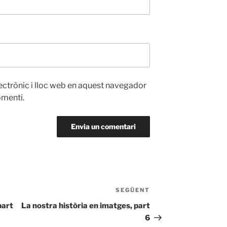
ectrònic i lloc web en aquest navegador
omenti.
SEGÜENT
Entrada
següent
part
La nostra història en imatges, part
6