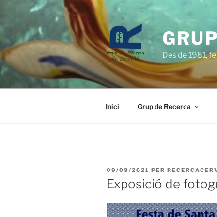
Vés
al
contingut
GRUP
Des de 1981, fen
Inici
Grup de Recerca
PUBLICAT
09/09/2021
PER
RECERCACER
A
Exposició de fotog